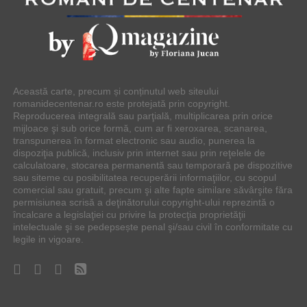
Această carte, precum și conținutul web siteului
romanidecentenar.ro este protejată prin copyright.
Reproducerea integrală sau parţială, multiplicarea prin orice
mijloace şi sub orice formă, cum ar fi xeroxarea, scanarea,
transpunerea în format electronic sau audio, punerea la
dispoziţia publică, inclusiv prin internet sau prin reţelele de
calculatoare, stocarea permanentă sau temporară pe dispozitive
sau siteme cu posibilitatea recuperării informaţiilor, cu scopul
comercial sau gratuit, precum şi alte fapte similare săvârşite făra
permisiunea scrisă a deţinătorului copyright-ului reprezintă o
încalcare a legislaţiei cu privire la protecţia proprietăţii
intelectuale şi se pedepsește penal şi/sau civil în conformitate cu
legile in vigoare.